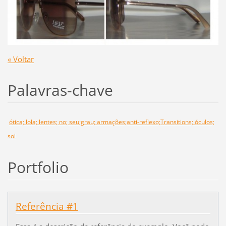
« Voltar
Palavras-chave
ótica; lola; lentes; no; seu;grau; armações;anti-reflexo;Transitions; óculos;
sol
Portfolio
Referência #1