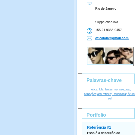
Rio de Janeiro
Skype otica.lola
+55.21 9368-9457
oticalol
a@gmail.
com
Palavras-chave
ótica; lola; lentes; no; seu;grau;
armações;anti-reflexo;Transitions; óculo
sol
Portfolio
Referência #1
Essa é a descrição de