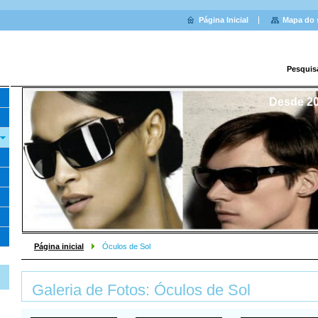
Página Inicial
Mapa do 
Pesquis
Desde 20
Página inicial
Óculos de Sol
Galeria de Fotos: Óculos de Sol