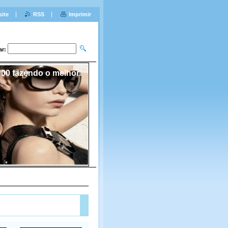
site
RSS
Imprimir
ar:
00 fazendo o melhor.