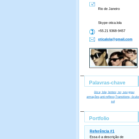
Rio de Janeiro
Skype otica.lola
+55.21 9368-9457
oticalol
a@gmail.
com
Palavras-chave
ótica; lola; lentes; no; seu;grau;
armações;anti-reflexo;Transitions; óculo
sol
Portfolio
Referência #1
Essa é a descrição de