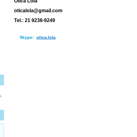
Ótica Lola
oticalola@gmail.com
Tel.: 21 9238-9249
Skype:
otica.lola
s;