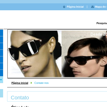
Página Inicial
Mapa do 
Pesquis
Desde 20
Página inicial
Contate-nos
Contato