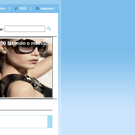
site
RSS
Imprimir
ar:
00 fazendo o melhor.