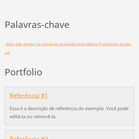
Palavras-chave
ótica; lola; lentes; no; seu;grau; armações;anti-reflexo;Transitions; óculos;
sol
Portfolio
Referência #1
Essa é a descrição de referência do exemplo. Você pode
editá-la ou removê-la.
Referência #2