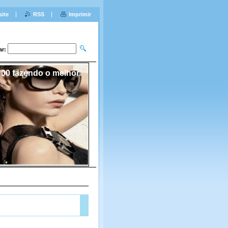
site
RSS
Imprimir
ar:
00 fazendo o melhor.