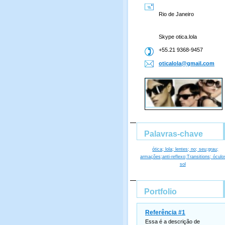
Rio de Janeiro
Skype otica.lola
+55.21 9368-9457
oticalol
a@gmail.
com
Palavras-chave
ótica; lola; lentes; no; seu;grau;
armações;anti-reflexo;Transitions; óculo
sol
Portfolio
Referência #1
Essa é a descrição de