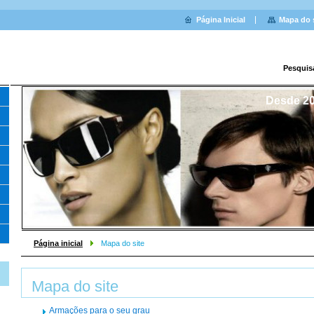
Página Inicial
Mapa do 
Pesquis
Desde 20
Página inicial
Mapa do site
Mapa do site
Armações para o seu grau